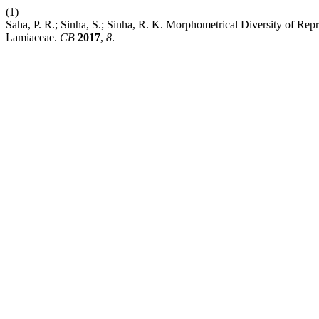
(1)
Saha, P. R.; Sinha, S.; Sinha, R. K. Morphometrical Diversity of Rep
Lamiaceae.
CB
2017
,
8
.