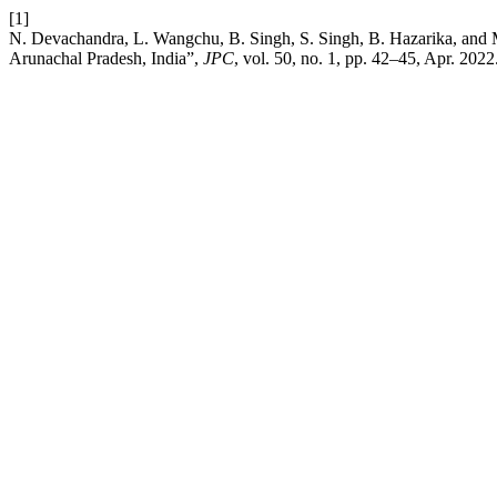
[1]
N. Devachandra, L. Wangchu, B. Singh, S. Singh, B. Hazarika, and M. 
Arunachal Pradesh, India”,
JPC
, vol. 50, no. 1, pp. 42–45, Apr. 2022